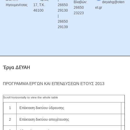
Βλαβών:
deyahg@oten
Ηγουμενίτσας
17, Τ.Κ.
26650
26650
et.gr
46100
29130
23223
|
26650
29139
Έργα ΔΕΥΑΗ
ΠΡΟΓΡΑΜΜΑ ΕΡΓΩΝ ΚΑΙ ΕΠΕΝ∆ΥΣΕΩΝ ΕΤΟΥΣ 2013
1
Επέκταση δικτύου ύδρευσης
50.
2
Επέκταση δικτύου αποχέτευσης
50.