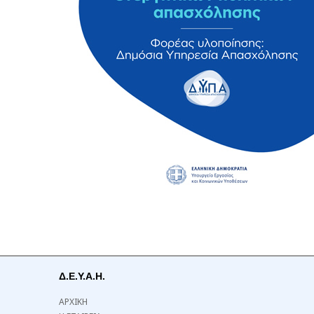
Δ.Ε.Υ.Α.Η.
ΑΡΧΙΚΗ