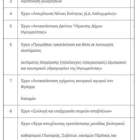
3
Αξιοποίηση γεωτρήσεων
150
4
Έργο «Αποχέτευση Νότιας Ενότητας (∆.∆. Λαδοχωρίου)»
2.0
5
Έργο «Αντικατάσταση ∆ικτύου Ύδρευσης ∆ήµου
400
Ηγουµενίτσας»
6
Έργο «Προµήθεια, εγκατάσταση και θέση σε λειτουργία
531
συστήµατος
αυτόµατης διαχείρισης (τηλεέλεγχος-τηλεχειρισµός) εξωτερικού
και εσωτερικού υδραγωγείου της Ηγουµενίτσας»
7
Έργο «Αντικατάσταση τµήµατος κεντρικού αγωγού στο
50.
Φράγµα
Καλαµά»
8
Έργο «Συλλογή και επεξεργασία στερεών αποβλήτων»
120
Έργο «Έργα αποχέτευσης-εγκατάστασης µονάδας βιολογικού
100
καθαρισµού Πλαταριάς, Συβότων, οικισµών Πέρδικας και