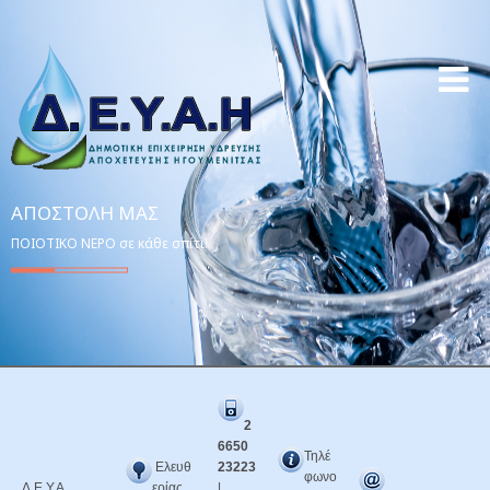
ΑΠΟΣΤΟΛΉ ΜΑΣ
ΠΟΙΟΤΙΚΟ ΝΕΡΟ σε κάθε σπίτι!
2
6650
Τηλέ
Ελευθ
23223
φωνο
Δ.Ε.Υ.Α.
ερίας
|