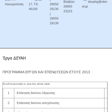
Βλαβών:
deyahg@oten
Ηγουμενίτσας
17, Τ.Κ.
26650
26650
et.gr
46100
29130
23223
|
26650
29139
Έργα ΔΕΥΑΗ
ΠΡΟΓΡΑΜΜΑ ΕΡΓΩΝ ΚΑΙ ΕΠΕΝ∆ΥΣΕΩΝ ΕΤΟΥΣ 2013
1
Επέκταση δικτύου ύδρευσης
50.
2
Επέκταση δικτύου αποχέτευσης
50.