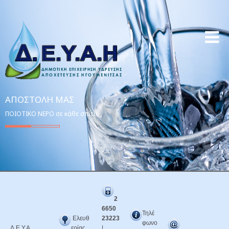
ΑΠΟΣΤΟΛΉ ΜΑΣ
ΠΟΙΟΤΙΚΟ ΝΕΡΟ σε κάθε σπίτι!
2
6650
Τηλέ
Ελευθ
23223
φωνο
Δ.Ε.Υ.Α.
ερίας
|