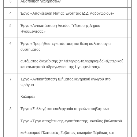
3
Αξιοποίηση γεωτρήσεων
150
4
Έργο «Αποχέτευση Νότιας Ενότητας (∆.∆. Λαδοχωρίου)»
2.0
5
Έργο «Αντικατάσταση ∆ικτύου Ύδρευσης ∆ήµου
400
Ηγουµενίτσας»
6
Έργο «Προµήθεια, εγκατάσταση και θέση σε λειτουργία
531
συστήµατος
αυτόµατης διαχείρισης (τηλεέλεγχος-τηλεχειρισµός) εξωτερικού
και εσωτερικού υδραγωγείου της Ηγουµενίτσας»
7
Έργο «Αντικατάσταση τµήµατος κεντρικού αγωγού στο
50.
Φράγµα
Καλαµά»
8
Έργο «Συλλογή και επεξεργασία στερεών αποβλήτων»
120
Έργο «Έργα αποχέτευσης-εγκατάστασης µονάδας βιολογικού
100
καθαρισµού Πλαταριάς, Συβότων, οικισµών Πέρδικας και