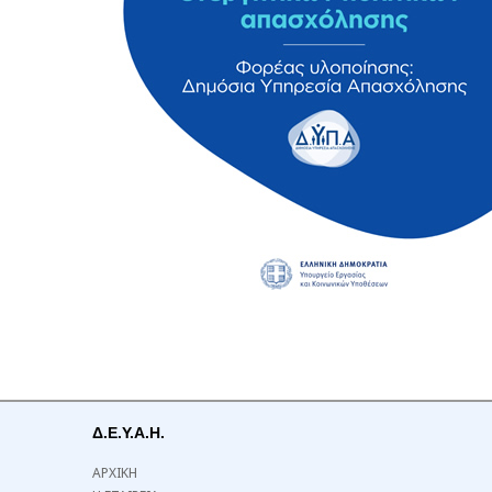
Δ.Ε.Υ.Α.Η.
ΑΡΧΙΚΗ