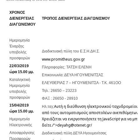
ΧΡΟΝΟΣ
ΔΙΕΝΕΡΓΕΙΑΣ
ΤΡΟΠΟΣ ΔΙΕΝΕΡΓΕΙΑΣ ΔΙΑΓΩΝΙΣΜΟΥ
ΔΙΑΓΩΝΙΣΜΟΥ
Ημερομηνία
Έναρξης
Διαδικτυακή πύλη του Ε.Σ.Η.ΔΗ.Σ.
υποβολής
προσφορών
www.promitheus.gov.gr
22/03/2019
Πληροφορίες: ΤΑΤΣΗ ΕΛΕΝΗ
ώρα 15.00 μμ.
Επικοινωνία: ΔΕΥΑ ΗΓΟΥΜΕΝΙΤΣΑΣ
Καταληκτική
ΕΛΕΥΘΕΡΙΑΣ 7 – ΗΓΟΥΜΕΝΙΤΣΑ - T.K. 461ΟΟ
Ημερομηνία
Τηλ.: 26650 – 23223
υποβολής
προσφορών
ΦΑΞ : 26650 - 28910
15/04/2019
Αυτή η διεύθυνση ηλεκτρονικού ταχυδρομείου
Ηλ.ταχ:
ώρα 15.00 μμ.
από τους αυτοματισμούς αποστολέων ανεπιθύμητων 
Χρειάζεται να ενεργοποιήσετε τη JavaScript για να μπ
Ημερομηνία
δείτε.
/">
deyahg@otenet.gr
/
Ηλεκτρονικής
Αποσφράγισης
Διαδικτυακή πύλη ΔΕΥΑ Ηγουμενίτσας
Προσφορών